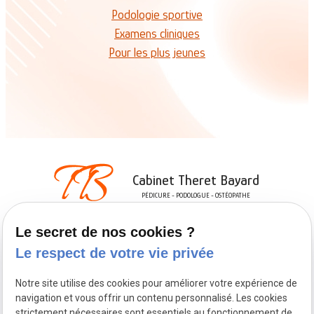
Podologie sportive
Examens cliniques
Pour les plus jeunes
Cabinet Theret Bayard
PÉDICURE - PODOLOGUE - OSTÉOPATHE
Ordre national des Pédicures-podologues
Le secret de nos cookies ?
Le respect de votre vie privée
03 20 53 60 58
Notre site utilise des cookies pour améliorer votre expérience de
60 rue du Bel Air
59790 RONCHIN
navigation et vous offrir un contenu personnalisé. Les cookies
strictement nécessaires sont essentiels au fonctionnement de